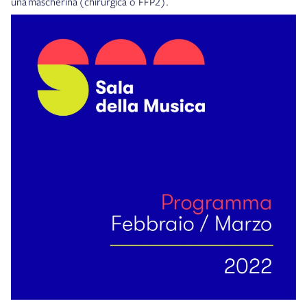
una mascherina (chirurgica o FFP2).