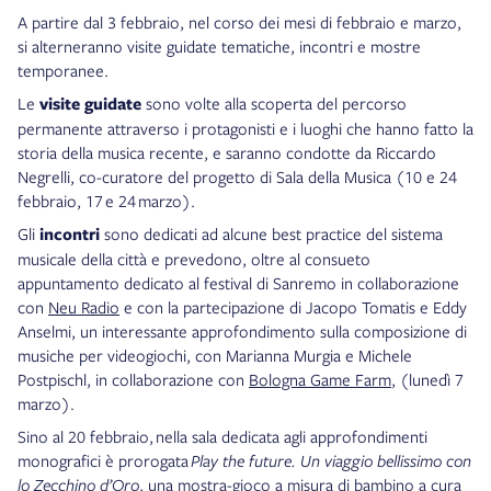
A partire dal 3 febbraio, nel corso dei mesi di febbraio e marzo,
si alterneranno visite guidate tematiche, incontri e mostre
temporanee.
Le
visite guidate
sono volte alla scoperta del percorso
permanente attraverso i protagonisti e i luoghi che hanno fatto la
storia della musica recente, e saranno condotte da Riccardo
Negrelli, co-curatore del progetto di Sala della Musica (10 e 24
febbraio, 17 e 24 marzo).
Gli
incontri
sono dedicati ad alcune best practice del sistema
musicale della città e prevedono, oltre al consueto
appuntamento dedicato al festival di Sanremo in collaborazione
con
Neu Radio
e con la partecipazione di Jacopo Tomatis e Eddy
Anselmi, un interessante approfondimento sulla composizione di
musiche per videogiochi, con Marianna Murgia e Michele
Postpischl, in collaborazione con
Bologna Game Farm
, (lunedì 7
marzo).
Sino al 20 febbraio, nella sala dedicata agli approfondimenti
monografici è prorogata
Play the future. Un viaggio bellissimo con
lo Zecchino d’Oro
, una mostra-gioco a misura di bambino a cura