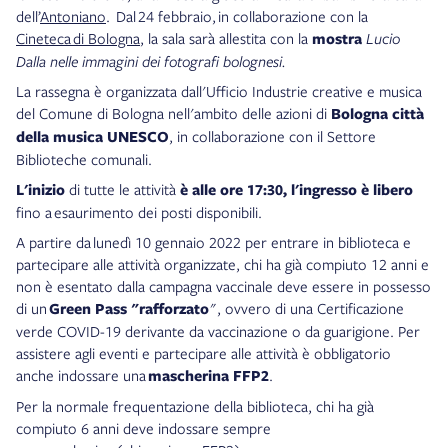
dell’
Antoniano
. Dal 24 febbraio, in collaborazione con la
Cineteca di Bologna
, la sala sarà allestita con la
mostra
Lucio
Dalla nelle immagini dei fotografi bolognesi.
La rassegna è organizzata dall'Ufficio Industrie creative e musica
del Comune di Bologna nell'ambito delle azioni di
Bologna città
della musica UNESCO
, in collaborazione con il Settore
Biblioteche comunali.
L'inizio
di tutte le attività
è alle ore 17:30, l'ingresso è libero
fino a esaurimento dei posti disponibili.
A partire da lunedì 10 gennaio 2022 per entrare in biblioteca e
partecipare alle attività organizzate, chi ha già compiuto 12 anni e
non è esentato dalla campagna vaccinale deve essere in possesso
di un
Green Pass "rafforzato
", ovvero di una Certificazione
verde COVID-19 derivante da vaccinazione o da guarigione. Per
assistere agli eventi e partecipare alle attività è obbligatorio
anche indossare una
mascherina FFP2
.
Per la normale frequentazione della biblioteca, chi ha già
compiuto 6 anni deve indossare sempre